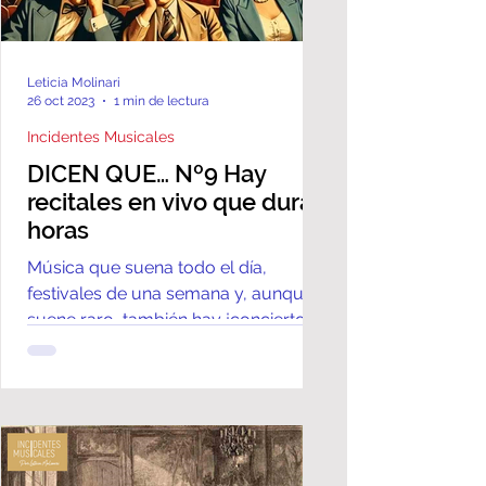
Leticia Molinari
26 oct 2023
1 min de lectura
Incidentes Musicales
DICEN QUE… Nº9 Hay
recitales en vivo que duran
horas
Música que suena todo el día,
festivales de una semana y, aunque
suene raro, también hay ¡conciertos
que duran siglos! Música de J. Cage.