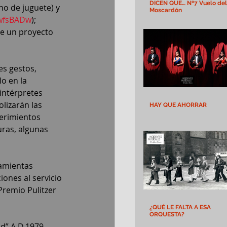
DICEN QUE… Nº7 Vuelo del
o de juguete) y 
Moscardón
twfsBADw
); 
de un proyecto 
es gestos, 
o en la 
 intérpretes 
lizarán las 
HAY QUE AHORRAR
erimientos 
ras, algunas 
amientas 
ones al servicio 
Premio Pulitzer 
¿QUÉ LE FALTA A ESA
ORQUESTA?
d” A.D.1979 