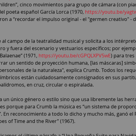
Children”, cinco movimientos para grupo de cámara (con pian
del poeta español García Lorca (1970, 
https://youtu.be/yag
on a “recordar el impulso original - el "germen creativo" - 
 al campo de la teatralidad musical y solicita a los intérpret
 y fuera del escenario y vestuarios específicos; por ejempl
 Balaenae” (1971, 
https://youtu.be/cGPQLXPV5wE
) para tres
rar un sentido de proyección humana, [las máscaras] simbo
ersonales de la naturaleza", explica Crumb. Todos los requ
 tímbricos están cuidadosamente consignados en sus partitu
alídromos, en cruz, circular o espiralada.
 un único género o estilo sino que usa libremente las herr
es porque para Crumb la música es “un sistema de proporci
l”. En reconocimiento a todo lo dicho y mucho más, ganó el 
es of Time and the River” (1967).
icamos el último párrafo a “Una Pequeña Suite para Navida