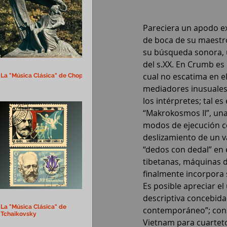
Pareciera un apodo ex
de boca de su maestro
su búsqueda sonora, 
del s.XX. En Crumb es
cual no escatima en el
La "Música Clásica" de Chopin
mediadores inusuales;
los intérpretes; tal es
“Makrokosmos II”, una 
modos de ejecución co
deslizamiento de un va
“dedos con dedal” en 
tibetanas, máquinas d
finalmente incorpora 
Es posible apreciar el
descriptiva concebid
La "Música Clásica" de
contemporáneo”; const
Tchaikovsky
Vietnam para cuarteto