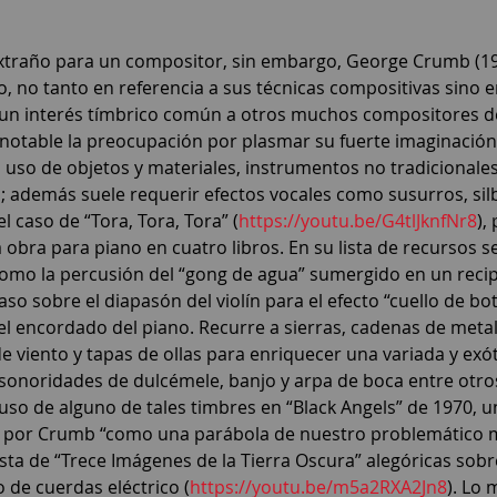
traño para un compositor, sin embargo, George Crumb (192
, no tanto en referencia a sus técnicas compositivas sino e
un interés tímbrico común a otros muchos compositores 
 notable la preocupación por plasmar su fuerte imaginación
 uso de objetos y materiales, instrumentos no tradicionales
 además suele requerir efectos vocales como susurros, silb
 el caso de “Tora, Tora, Tora” (
https://youtu.be/G4tlJknfNr8
),
obra para piano en cuatro libros. En su lista de recursos se
mo la percusión del “gong de agua” sumergido en un recipi
so sobre el diapasón del violín para el efecto “cuello de bote
el encordado del piano. Recurre a sierras, cadenas de metal
e viento y tapas de ollas para enriquecer una variada y exót
sonoridades de dulcémele, banjo y arpa de boca entre otro
 uso de alguno de tales timbres en “Black Angels” de 1970, u
a por Crumb “como una parábola de nuestro problemático
a de “Trece Imágenes de la Tierra Oscura” alegóricas sobr
 de cuerdas eléctrico (
https://youtu.be/m5a2RXA2Jn8
). Lo