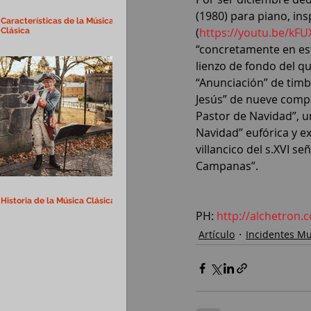
(1980) para piano, ins
Características de la Música
(
https://youtu.be/kF
Clásica
“concretamente en est
lienzo de fondo del q
“Anunciación” de timb
Jesús” de nueve compa
Pastor de Navidad”, un
Navidad” eufórica y e
villancico del s.XVI se
Campanas”.
Historia de la Música Clásica
PH: 
http://alchetron.
Artículo
Incidentes Mu