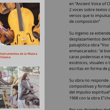
en “Ancient Voice of 
2 voces sobre textos 
versos que lo impulsar
de composición”
Su ingenio se extiende
desplazamientos dentro
paisajística obra “Vox
enmascarados: "al bor
Instrumentos de la Música
caras poderosas e imp
Clásica
escénicos, visuales o
escritas en forma de p
Su obra no responde a
compositivas y formal
del impulso espiritua
1968 con la obra E”cho
Por ser diciembre ded