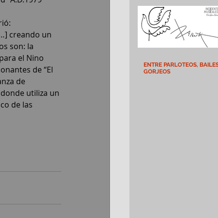
ió: 
…] creando un 
s son: la 
para el Nino 
ENTRE PARLOTEOS, BAILES
onantes de “El 
GORJEOS
anza de 
donde utiliza un 
ico de las 