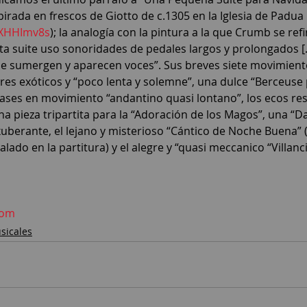
pirada en frescos de Giotto de c.1305 en la Iglesia de Padua 
UXHHImv8s
); la analogía con la pintura a la que Crumb se refir
a suite uso sonoridades de pedales largos y prolongados [
ue sumergen y aparecen voces”. Sus breves siete movimiento
res exóticos y “poco lenta y solemne”, una dulce “Berceuse 
ses en movimiento “andantino quasi lontano”, los ecos res
a pieza tripartita para la “Adoración de los Magos”, una “D
xuberante, el lejano y misterioso “Cántico de Noche Buena” (
ñalado en la partitura) y el alegre y “quasi meccanico “Villanc
com
sicales