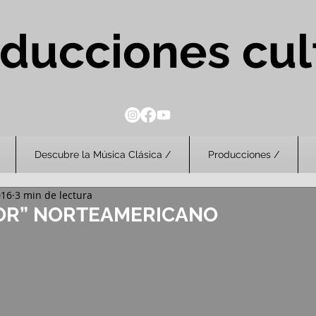
ducciones cul
Descubre la Música Clásica /
Producciones /
016
3 min de lectura
TOR” NORTEAMERICANO