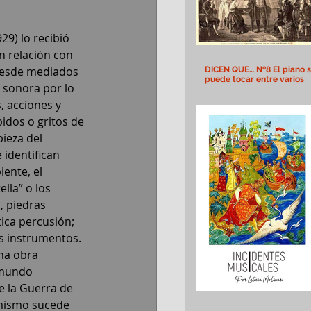
9) lo recibió 
n relación con 
desde mediados 
DICEN QUE… Nº8 El piano 
puede tocar entre varios
 sonora por lo 
, acciones y 
idos o gritos de 
 pieza del 
 identifican 
ente, el 
lla” o los 
, piedras 
ica percusión; 
s instrumentos. 
na obra 
 mundo 
e la Guerra de 
 mismo sucede 