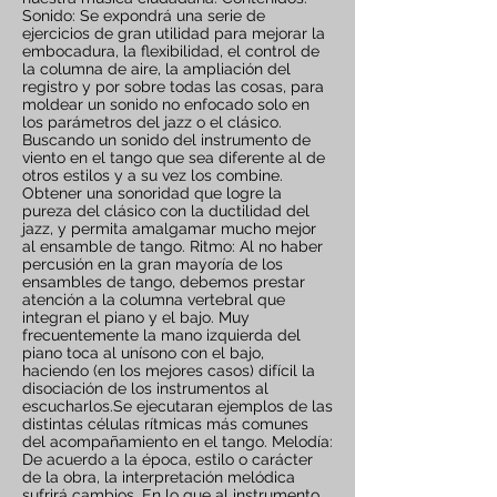
Sonido: Se expondrá una serie de
ejercicios de gran utilidad para mejorar la
embocadura, la flexibilidad, el control de
la columna de aire, la ampliación del
registro y por sobre todas las cosas, para
moldear un sonido no enfocado solo en
los parámetros del jazz o el clásico.
Buscando un sonido del instrumento de
viento en el tango que sea diferente al de
otros estilos y a su vez los combine.
Obtener una sonoridad que logre la
pureza del clásico con la ductilidad del
jazz, y permita amalgamar mucho mejor
al ensamble de tango. Ritmo: Al no haber
percusión en la gran mayoría de los
ensambles de tango, debemos prestar
atención a la columna vertebral que
integran el piano y el bajo. Muy
frecuentemente la mano izquierda del
piano toca al unísono con el bajo,
haciendo (en los mejores casos) difícil la
disociación de los instrumentos al
escucharlos.Se ejecutaran ejemplos de las
distintas células rítmicas más comunes
del acompañamiento en el tango. Melodía:
De acuerdo a la época, estilo o carácter
de la obra, la interpretación melódica
sufrirá cambios. En lo que al instrumento