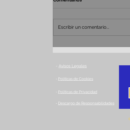
Escribir un comentario...
DICEN QUE… Nº8 El piano
se puede tocar entre varios
-
Avisos Legales
-
Políticas de Cookies
-
Políticas de Privacidad
-
Descargo de Responsabilidades
©