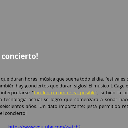
 concierto!
o que duran horas, música que suena todo el día, festivales 
mbién hay ¡conciertos que duran siglos! El músico J. Cage e
interpretarse “
tan lento como sea posible
”; si bien la 
a tecnología actual se logró que comenzara a sonar hac
eiscientos años. Un dato importante: ¡está permitido reti
el concierto!
https://www.youtube.com/watch?