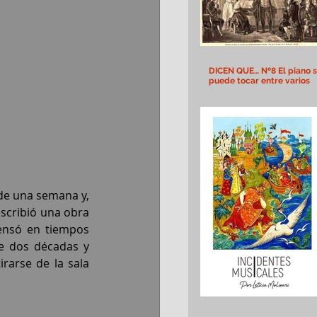
DICEN QUE… Nº8 El piano 
puede tocar entre varios
de una semana y, 
scribió una obra 
pensó en tiempos 
e dos décadas y 
rarse de la sala 