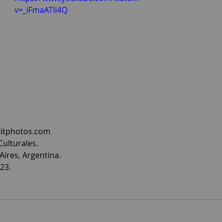
v=_iFmaATli4Q
.
sitphotos.com
Culturales.
Aires, Argentina.
23.