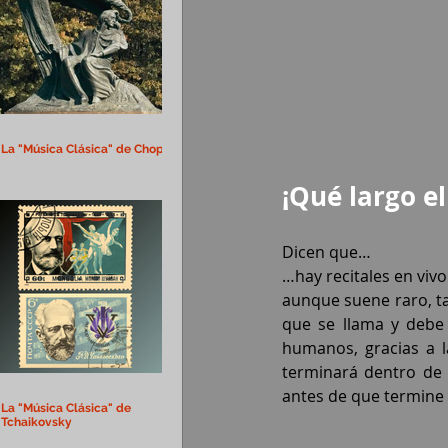
La "Música Clásica" de Chopin
¡Qué largo el
Dicen que…
…hay recitales en viv
aunque suene raro, ta
que se llama y debe 
humanos, gracias a l
terminará dentro de s
antes de que termine 
La "Música Clásica" de
Tchaikovsky