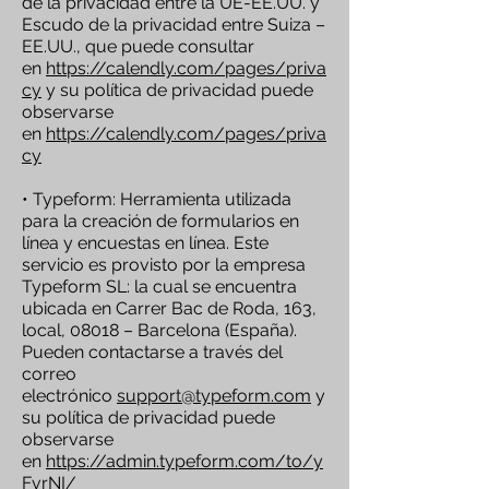
de la privacidad entre la UE-EE.UU. y
Escudo de la privacidad entre Suiza –
EE.UU., que puede consultar
en
https://calendly.com/pages/priva
cy
y su política de privacidad puede
observarse
en
https://calendly.com/pages/priva
cy
• Typeform: Herramienta utilizada
para la creación de formularios en
línea y encuestas en línea. Este
servicio es provisto por la empresa
Typeform SL: la cual se encuentra
ubicada en Carrer Bac de Roda, 163,
local, 08018 – Barcelona (España).
Pueden contactarse a través del
correo
electrónico
support@typeform.com
y
su política de privacidad puede
observarse
en
https://admin.typeform.com/to/y
FvrNI/