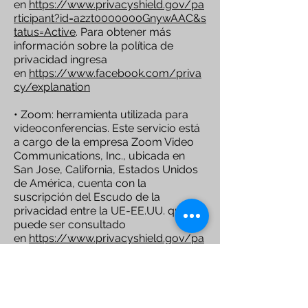
en
https://www.privacyshield.gov/pa
rticipant?id=a2zt0000000GnywAAC&s
tatus=Active
. Para obtener más
información sobre la política de
privacidad ingresa
en
https://www.facebook.com/priva
cy/explanation
• Zoom: herramienta utilizada para
videoconferencias. Este servicio está
a cargo de la empresa Zoom Video
Communications, Inc., ubicada en
San Jose, California, Estados Unidos
de América, cuenta con la
suscripción del Escudo de la
privacidad entre la UE-EE.UU. que
puede ser consultado
en
https://www.privacyshield.gov/pa
rticipant?id=a2zt0000000TNkCAAW&
status=Active
. Si desea obtener más
información sobre su política de
privacidad puede
consultar:
https://zoom.us/privacy