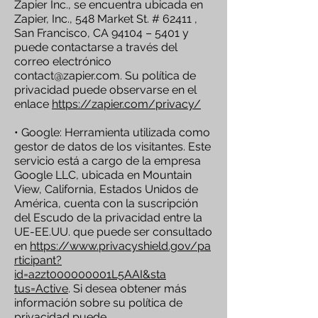
Zapier Inc., se encuentra ubicada en
Zapier, Inc., 548 Market St. # 62411 ,
San Francisco, CA 94104 – 5401 y
puede contactarse a través del
correo electrónico
contact@zapier.com
. Su política de
privacidad puede observarse en el
enlace
https://zapier.com/privacy/
• Google: Herramienta utilizada como
gestor de datos de los visitantes. Este
servicio está a cargo de la empresa
Google LLC, ubicada en Mountain
View, California, Estados Unidos de
América, cuenta con la suscripción
del Escudo de la privacidad entre la
UE-EE.UU. que puede ser consultado
en
https://www.privacyshield.gov/pa
rticipant?
id=a2zt000000001L5AAI&sta
tus=Active
. Si desea obtener más
información sobre su política de
privacidad puede