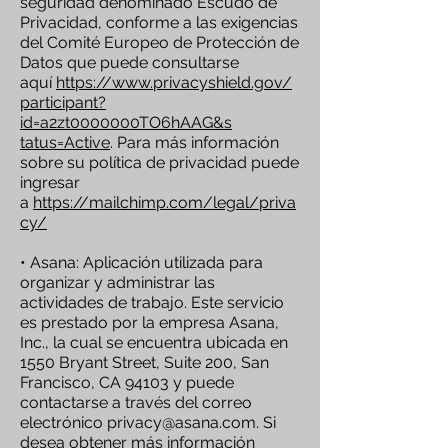
seguridad denominado Escudo de
Privacidad, conforme a las exigencias
del Comité Europeo de Protección de
Datos que puede consultarse
aquí
https://www.privacyshield.gov/
participant?
id=a2zt0000000TO6hAAG&s
tatus=Active
. Para más información
sobre su política de privacidad puede
ingresar
a
https://mailchimp.com/legal/priva
cy/
• Asana: Aplicación utilizada para
organizar y administrar las
actividades de trabajo. Este servicio
es prestado por la empresa Asana,
Inc., la cual se encuentra ubicada en
1550 Bryant Street, Suite 200, San
Francisco, CA 94103 y puede
contactarse a través del correo
electrónico
privacy@asana.com
. Si
desea obtener más información