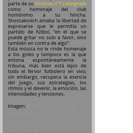
parte de su 
Sinfonía n°7 
Leningrado
como homenaje del club 
homónimo a su hincha. 
Shostakovich amaba la libertad de 
expresarse que le permitía un 
partido de fútbol, “en el que se 
puede gritar no solo a favor, sino 
también en contra de algo”.
Esta música no le rinde homenaje 
a los goles y tampoco es la que 
entona espontáneamente la 
tribuna, más bien está lejos de 
todo el fervor futbolero en vivo; 
sin embargo, recupera la esencia 
del juego, sus estrategias, los 
ritmos y el devenir, la emoción, las 
intensidades y tensiones.
Imagen: 
El fútbol: ¿un juego de 
caballeros?