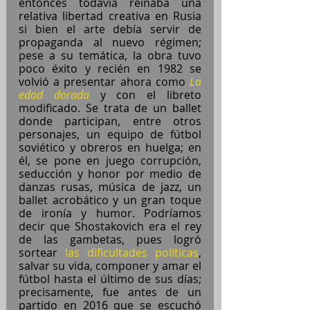
entonces todavía reinaba una 
relativa libertad creativa en Rusia 
si bien el arte debía servir de 
propaganda al nuevo régimen; 
pese a su temática, la obra tuvo 
poco éxito y recién en 1982 se 
volvió a presentar ahora como 
La 
edad dorada
 y con el libreto 
modificado. Se trata de un ballet 
donde participan, entre otros 
personajes, un equipo de fútbol 
soviético y obreros en huelga; en 
él, se pone en juego corrupción, 
seducción y honor por medio de 
danzas rusas, música de jazz, un 
ballet acrobático y un gran toque 
de ironía y humor. Podríamos 
decir que Shostakovich era el rey 
de las gambetas, pues logró 
sortear 
las dificultades políticas
, 
salvar su vida, componer y amar el 
fútbol hasta el último de sus días; 
precisamente, fue antes de un 
partido en 2016 que se escuchó 