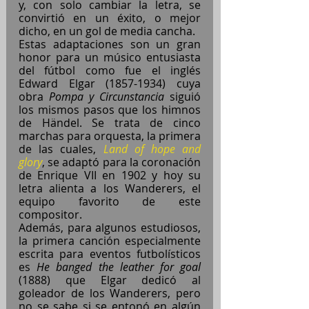
y, con solo cambiar la letra, se 
convirtió en un éxito, o mejor 
dicho, en un gol de media cancha.
Estas adaptaciones son un gran 
honor para un músico entusiasta 
del fútbol como fue el inglés 
Edward Elgar (1857-1934) cuya 
obra 
Pompa y Circunstancia
 siguió 
los mismos pasos que los himnos 
de Händel. Se trata de cinco 
marchas para orquesta, la primera 
de las cuales, 
Land of hope and 
glory
,
se adaptó para la coronación 
de Enrique VII en 1902 y hoy su 
letra alienta a los Wanderers, el 
equipo favorito de este 
compositor.
Además, para algunos estudiosos, 
la primera canción especialmente 
escrita para eventos futbolísticos 
es 
He banged the leather for goal
(1888) que Elgar dedicó al 
goleador de los Wanderers, pero 
no se sabe si se entonó en algún 