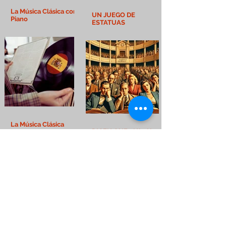
La Música Clásica con
UN JUEGO DE
Piano
ESTATUAS
La Música Clásica
DICEN QUE… Nº9 Hay
Española
recitales en vivo que
duran horas