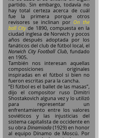
partido. Sin embargo, todavía no 
hay total certeza acerca de cuál 
fue la primera porque otros 
revisores se inclinan por
On the 
ball City
 de 1890, compuesta en la 
ciudad inglesa de Norwich y pocos 
años después adoptada por los 
fanáticos del club de fútbol local, el 
Norwich City Football Club
, fundado 
en 1905.
También nos interesan aquellas 
composiciones originales 
inspiradas en el fútbol si bien no 
fueron escritas para la cancha.
“El fútbol es el ballet de las masas”, 
dijo el compositor ruso Dimitri 
Shostakovich alguna vez y lo utilizó 
para representar un 
enfrentamiento entre los valores 
soviéticos y las injusticias del 
sistema capitalista de occidente en 
su obra 
Dinamiada
 (1929) en honor 
al equipo Dínamo de Moscú. Por 