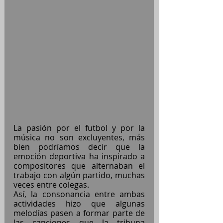
La pasión por el futbol y por la 
música no son excluyentes, más 
bien podríamos decir que la 
emoción deportiva ha inspirado a 
compositores que alternaban el 
trabajo con algún partido, muchas 
veces entre colegas.
Así, la consonancia entre ambas 
actividades hizo que algunas 
melodías pasen a formar parte de 
las canciones que la tribuna 