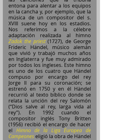
entona para alentar a los equipos 
en la cancha y, por ejemplo, que la 
música de un compositor del s. 
XVIII suene hoy en los estadios. 
Nos referimos a la célebre 
adaptación realizada al himno 
Zadok the priest
 (1727), de George 
Frideric Händel, músico alemán 
que vivió y trabajó muchos años 
en Inglaterra y fue muy admirado 
por todos los ingleses. Este himno 
es uno de los cuatro que Händel 
compuso por encargo del rey 
Jorge II para su coronación; se 
estrenó en 1750 y en él Händel 
recurrió al texto bíblico donde se 
relata la unción del rey Salomón 
(“Dios salve al rey, larga vida al 
rey”). En 1992 cuando el 
compositor inglés Tony Britten 
(1956) recibió el encargo de hacer 
el 
Himno de la Liga Europea de 
Campeones
 eligió la obra de Händel 